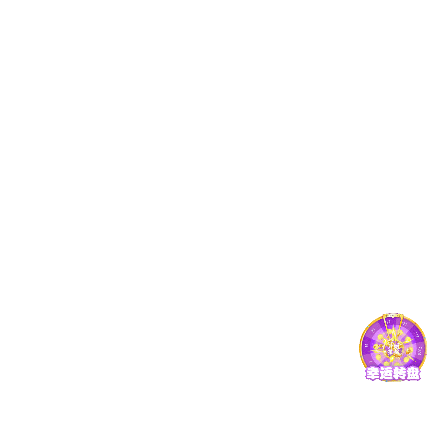
经过本轮较量之后，对于双方接下来的征程无疑将产
生深远影响。对于已经取得领先且气势如虹的伯恩茅
斯而言，此役获胜将提升士气，并增强他们在保级路
上的信心。而若能继续保持这样的竞技状态，将有很
大可能成功保住自己的英超席位。
而对于纽卡斯尔来说，这样一次失利虽然令人遗憾，
但更应该从中吸取经验教训。他们需要总结失误，提
高临阵应变能力，以便更好地应对未来挑战。同时，
加强阵容深度以及避免伤病也是重中之重，这样才能
为争夺更高名次打下坚实基础。
综上所述，两支球队的发展路径虽有所不同，但都将
在接下来数轮内面对巨大的压力与挑战。这些经历将
塑造他们日后的成长轨迹，同时也是英超联赛魅力所