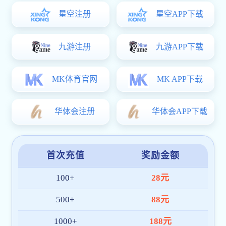
在最近的一场英超联赛中，纽卡斯尔队在主场迎战伯
恩茅斯队。比赛的上半场，纽卡斯尔队表现不如预
期，以0比1落后于对手。然而，在比赛的下半场，塔
韦尼耶的进球以及拉扬的助攻展现了两人之间的默契
配合，为球队扳平了比分。这场比赛不仅展示了两名
球员之间的良好合作，也反映出纽卡斯尔队在面对困
境时的不屈精神。本文将从四个方面深入探讨这场比
赛，包括两支球队的状态分析、关键球员表现、战术
变化以及未来展望等方面，旨在全面解析这场精彩赛
事。