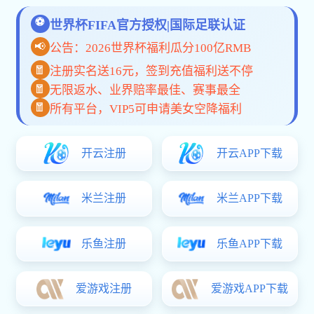
手机App
网页版
纽卡斯尔半场落后伯恩茅斯塔
韦尼耶进球拉扬助攻展现默契
配合
2026-06-01 22:48
77 次阅读
首页
/
体育新闻