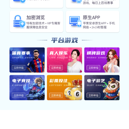
总之，两支球队在本场比赛中的状态差异明显，而这
种差异直接影响了双方在上半场的表现。伯恩茅斯凭
借更强烈的求胜欲望获得领先，而纽卡斯尔则需努力
寻找破局之道。
2、关键球员表现
对于每一场足球比赛来说，关键球员往往能够决定比
赛走势。在这场对决中，不可忽视的是塔韦尼耶与拉
扬两位年轻才俊。他们不仅是各自球队的重要攻击
点，更是在进攻端形成默契配合的重要人物。在上半
场结束前，塔韦尼耶凭借个人能力突破防线，并完成
致命一击，将比分改写为1比0，为自己赢得了极大的
信任和支持。
相对应地，在纽卡斯尔队中，有多名明星球员也同样