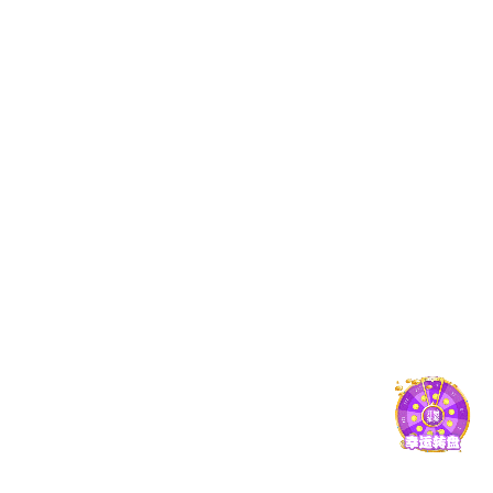
时，引援新星往往还意味着更多商业价值，例如增加
赞助商关注度等，对俱乐部经营亦有积极作用。
然而，高额转会费带来的经济压力也是不可忽视的一
部分。如果不能妥善处理财政问题，将可能导致其他
引援受限。此外，引入新星还需要时间磨合，在短期
内未必能立刻发挥最大效用，因此教练团队需认真评
估该风险。
另一方面，如果未能如愿带走奥斯梅恩，那么切尔西
必须尽快找到替代人选，以避免因缺乏攻击力量而影
响整个赛季表现。因此，此次转会事件不仅关乎个别
球员，更牵动着整个俱乐部的发展战略及未来规划。
总结：