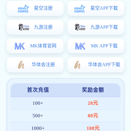
近期，英超豪门切尔西在转会市场上的动作备受关
注，其中他们对尼日利亚前锋维克托·奥斯梅恩的兴趣
引发了广泛讨论。奥斯梅恩作为意甲球队那不勒斯的
核心球员，其出色的表现让他成为众多俱乐部争抢的
对象。而加拉塔萨雷则在此背景下提出了超过1.5亿欧
元的要价，这一价格无疑给潜在买家们带来了压力。
本文将从四个方面详细阐述切尔西对奥斯梅恩的关
注、加拉塔萨雷的高要价、奥斯梅恩本人的表现与潜
力，以及此交易可能带来的影响和挑战，以期全面解
析这一转会动态。