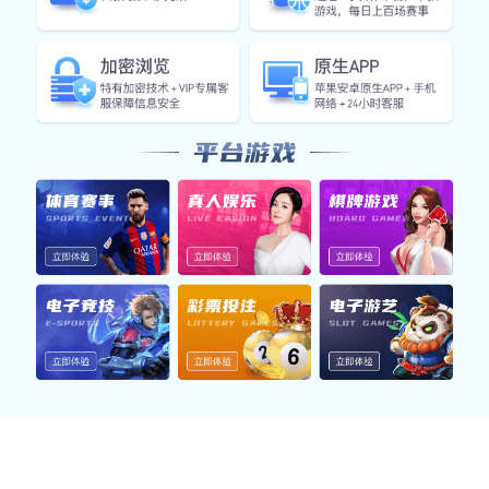
为复仇而战。
2、关键球员表现
任何一场比赛都离不开核心球员的发挥。在骑士队
中，有几位球员是决定球队成败的重要因素。例如，
球队主力控卫如果能够把握进攻节奏，并且有效组织
进攻，将极大提升全队表现。同时，如果他能积极参
与防守，也许可以限制住热火队主要得分手的发挥。
对于热火来说，他们同样依赖于核心球员的发挥。如
果明星球员能够保持稳定输出，并承担起关键时刻得
分重任，那么即便胜率不高，他们依然具备一定威
胁。同时，其他角色球员如果能及时站出来贡献分
数，将进一步增强球队实力。