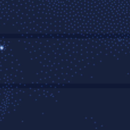
球队不愿抱怨但仍保留晋级希望
，球队主教练斯洛特在赛后发表了看法。他表示虽然球队不愿抱