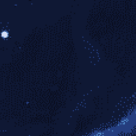
一部分。斯洛特深知这一点，因此特别强调了公众支持对于球队
励球员追求卓越的不竭动力源泉。
热情洋溢的身影出现在看台上，与球队共度难关。同时，也相信
满期待，并期待能与忠实粉丝们共同见证辉煌时刻，这不仅仅是
贵财富之一。
尽管利物浦在近期遭遇了失利，但主教练斯洛特展现出的从容心
，相信只要坚持努力，就一定能够克服困难，再创佳绩。