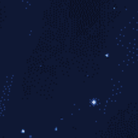
上的一部分，而克服困难、迎接挑战才是球员们必须具备的素质
施，例如组织团体活动，加强队员之间的沟通与信任。他相信，
理解与支持，并表示自己坚信只要全队上下齐心协力，就一定能
加坚定信念。
面临困境，他们依旧不会放弃争取晋级资格。根据目前积分形势
员保持高度集中，全力以赴迎接后续赛事。
制定了详细计划，希望借此高潮再一次振奋士气。与此同时，他
努力奋斗，不畏艰难险阻，将目光聚焦于可实现目标上。这种坚