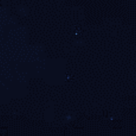
森纳与巴黎首发
俱乐部追求的最高荣誉之一。在最近一...
佳防守一阵阿门
胎对决成为了一个引人注目的话题，而奥...