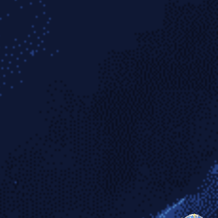
。
通过这种方式能够有效激励队员，让大家重
够走出低谷，实现最终目标。这种积极向上
来看，只要抓住接下来的机会，就还有希望
还鼓励年轻球员勇于承担责任，并充分发挥
定不移的发展理念，将成为他们前行的不竭