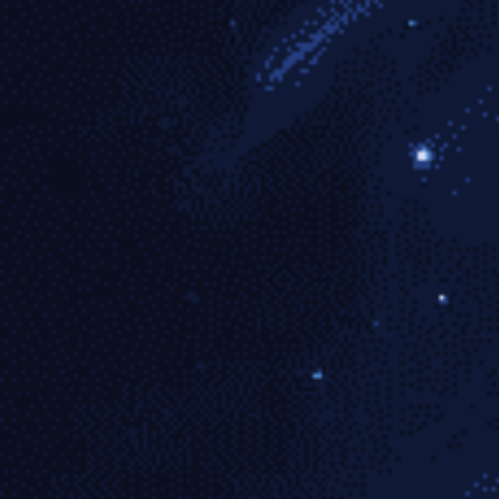
动力来源。
4、球迷支持的重要性
在任何一场比赛中，球迷都是不可或缺的
迷继续给予球队支持和信任，因为这是激
他提到，无论结果如何，都希望看到更多
到来自外部环境所带来的力量鼓舞。
最后，他重申了自己对于未来比赛胜利充
精神的重要体现，也是他们前行路上最宝
总结：
通过以上各个方面分析，我们可以看到，
动力。在他的引领下，全队上下紧密团结