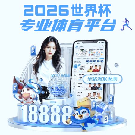
注册入口
爱体育主页
APP与网页版入口
｜畅享全球体育赛事与数据服
务
欢迎访问
爱体育主页
，提供全面覆盖足球、篮
球、电竞等项目的赛事资讯与数据内容， 支持
APP下载
与
网页使用
，每日同步更新千场比
赛，聚焦热门体育内容， 助您轻松获取赛事动
态，掌握比赛节奏。