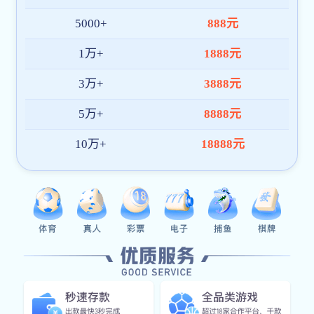
1、巴拉德拉的行为分析
在这场比赛中，巴拉德拉原本是一名表现抢眼的球
员，但由于一次冲突，他被迫离场。他在场上与对方
球员发生了身体接触，对方抓住了他的头发。在这一
瞬间，巴拉德拉选择用一种极端方式回应，这种情绪
化反应使得局势迅速升级，从而酿成了红牌事件。
许多专家指出，在比赛中的身体对抗是常见现象，但
当涉及到抓头发这种非体育道德行为时，就需要更加
谨慎地处理。虽然巴拉德拉受到挑衅，但无论如何，
他都不应该以这种方式回击对手，因为这不仅会影响
自己，也会给球队带来负面影响。
此外，从心理角度来看，此次事件还展现了运动员在
高压环境下容易失控的一面。作为职业运动员，他们