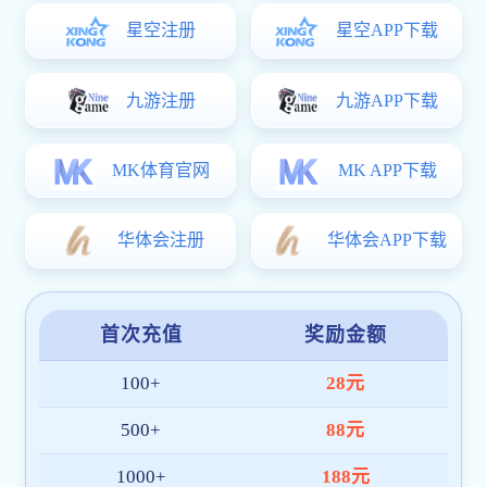
在最近的一场足球比赛中，巴拉德拉因一次争议性事
件而被红牌罚下，引发了广泛的讨论和热议。事件的
起因是他在比赛中因对手抓住他的头发而做出的反
应，最终导致裁判通过VAR介入判定他犯规。这一决
定引发了球迷、专家以及媒体的不同看法，关于暴力
犯规的界定、VAR技术的实施以及裁判的判罚标准等
问题也因此浮出水面。本文将从四个方面详细探讨这
一事件：巴拉德拉的行为分析、VAR介入带来的影
响、公众舆论与媒体反应，以及对于未来比赛规则和
裁判判罚标准可能产生的影响。