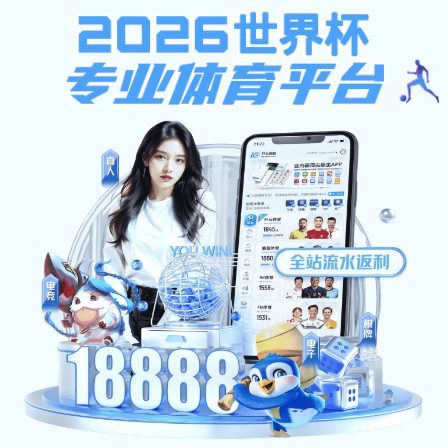
注册入口
爱体育主页
APP与网页版入口
｜畅享全球体育赛事与数据服
务
欢迎访问
爱体育主页
，提供全面覆盖足球、篮
球、电竞等项目的赛事资讯与数据内容， 支持
APP下载
与
网页使用
，每日同步更新千场比
赛，聚焦热门体育内容， 助您轻松获取赛事动
态，掌握比赛节奏。