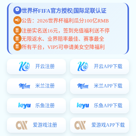
手机App
网页版
季后赛格局大变动五次抢七大
战与四次横扫引发关注
2026-06-10 08:57
40 次阅读
首页
/
体育新闻