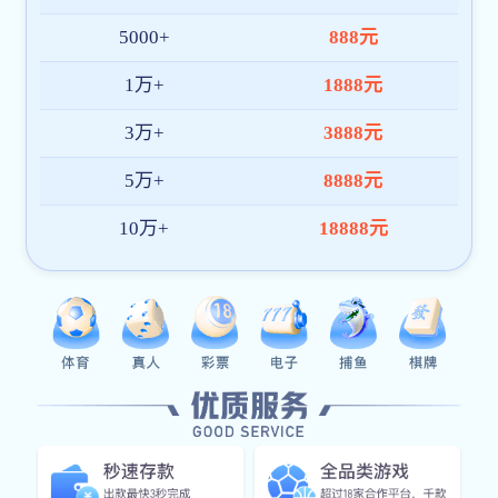
抢七大战被誉为季后赛中最为扣人心弦的比赛形式，
因为它通常意味着两支实力相当的球队在生死关头展
开最后的较量。在这种情况下，每一个回合、每一次
得分都可能决定比赛的最终结果。球员们面临巨大的
压力，他们需要保持冷静并发挥出最佳水平。
这种紧张氛围不仅体现在球场上，也蔓延至观众席和
媒体报道中。球迷们热切期待着这场决胜局，而媒体
也纷纷聚焦于各队明星球员能否在关键时刻挺身而
出。这样的关注使得比赛更加有戏剧性，同时也让某
些球员在高压环境下崭露头角。
值得注意的是，抢七大战往往会成为经典之战，许多
历史悠久的瞬间正是在此类比赛中诞生。这些瞬间不
仅铭刻在球迷心中，更成为篮球文化的一部分。因