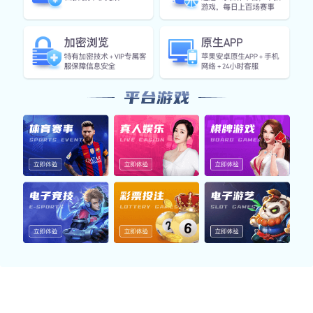
此，抢七大战无疑是季后赛格局变动中的一个重要组
成部分。
2、横扫带来的震撼效果
与抢七大战形成鲜明对比的是横扫，一旦发生便意味
着其中一方完全掌控了系列赛。这种情况常常给人以
震撼，不仅因为比分悬殊，还因为强弱对比的不平
衡。横扫既可以展示出强队的统治力，也可能暴露弱
队的问题。
例如，在某些情况下，被横扫的一方可能由于伤病、
状态不佳或战术失误等原因导致无法发挥正常水平。
而这类赛事结果往往会引起广泛讨论，有专家甚至认
为，这样的大比分落败可能促使球队进行重组和调
整，为未来的发展打下基础。